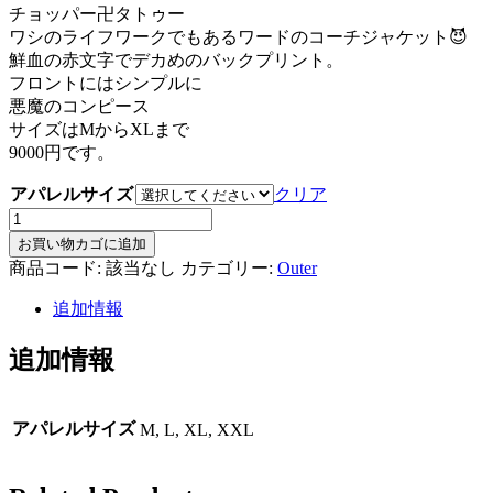
チョッパー卍タトゥー
ワシのライフワークでもあるワードのコーチジャケット😈
鮮血の赤文字でデカめのバックプリント。
フロントにはシンプルに
悪魔のコンピース
サイズはMからXLまで
9000円です。
アパレルサイズ
クリア
チ
ョ
お買い物カゴに追加
ッ
商品コード:
該当なし
カテゴリー:
Outer
パ
追加情報
ー
卍
追加情報
タ
ト
ゥ
ー
アパレルサイズ
M, L, XL, XXL
コ
ー