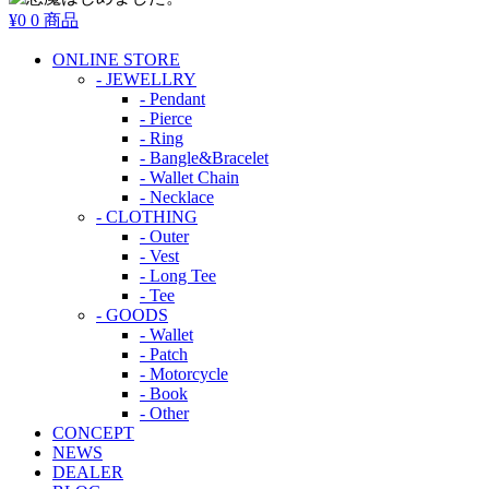
¥0
0 商品
ONLINE STORE
- JEWELLRY
- Pendant
- Pierce
- Ring
- Bangle&Bracelet
- Wallet Chain
- Necklace
- CLOTHING
- Outer
- Vest
- Long Tee
- Tee
- GOODS
- Wallet
- Patch
- Motorcycle
- Book
- Other
CONCEPT
NEWS
DEALER