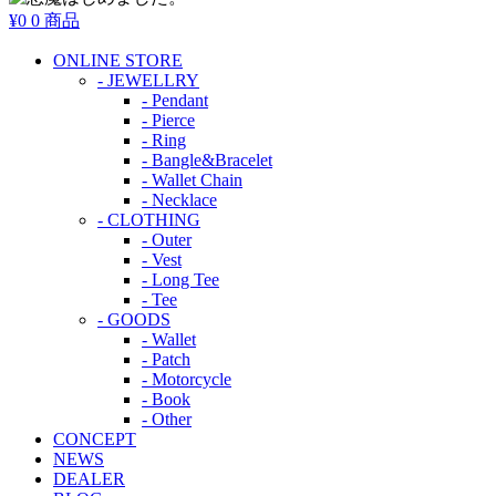
¥0
0 商品
ONLINE STORE
- JEWELLRY
- Pendant
- Pierce
- Ring
- Bangle&Bracelet
- Wallet Chain
- Necklace
- CLOTHING
- Outer
- Vest
- Long Tee
- Tee
- GOODS
- Wallet
- Patch
- Motorcycle
- Book
- Other
CONCEPT
NEWS
DEALER