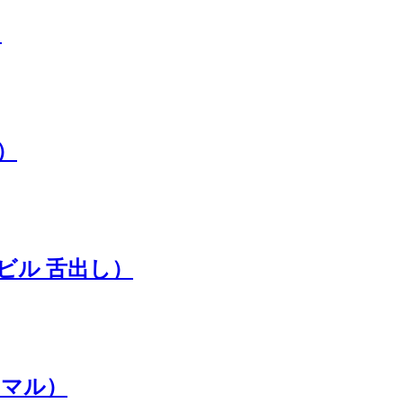
）
）
ビル 舌出し）
ーマル）