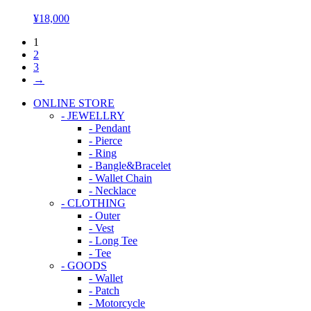
¥
18,000
1
2
3
→
ONLINE STORE
- JEWELLRY
- Pendant
- Pierce
- Ring
- Bangle&Bracelet
- Wallet Chain
- Necklace
- CLOTHING
- Outer
- Vest
- Long Tee
- Tee
- GOODS
- Wallet
- Patch
- Motorcycle