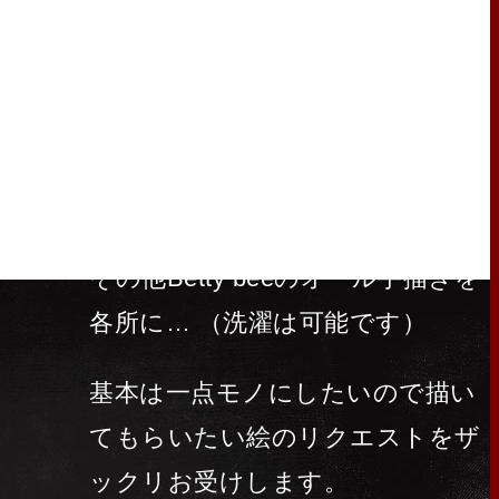
タリーシャツ
背中には tokyo fuckin city をプリ
ント。
その他Betty beeのオール手描きを
各所に… （洗濯は可能です）
基本は一点モノにしたいので描い
てもらいたい絵のリクエストをザ
ックリお受けします。