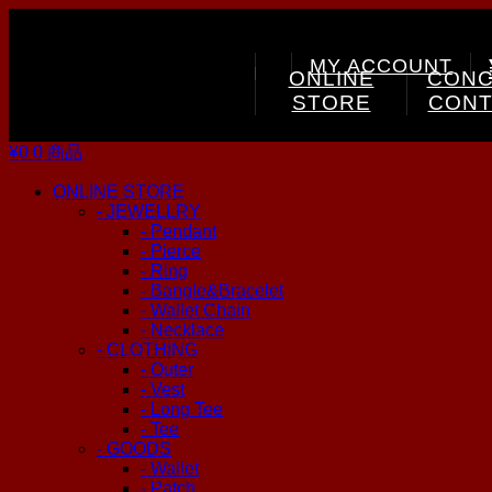
MY ACCOUNT
ONLINE
CONC
STORE
CONT
¥0
0 商品
ONLINE STORE
- JEWELLRY
- Pendant
- Pierce
- Ring
- Bangle&Bracelet
- Wallet Chain
- Necklace
- CLOTHING
- Outer
- Vest
- Long Tee
- Tee
- GOODS
- Wallet
- Patch