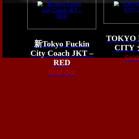
TOKYO 
新Tokyo Fuckin
CITY
City Coach JKT –
Sold
RED
Sold Out