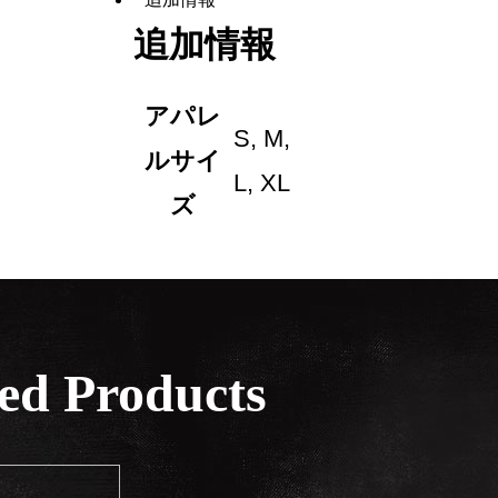
追加情報
アパレ
S, M,
ルサイ
L, XL
ズ
ed Products