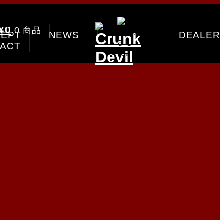
¥0
0 商品
EPT
NEWS
DEALER
ACT