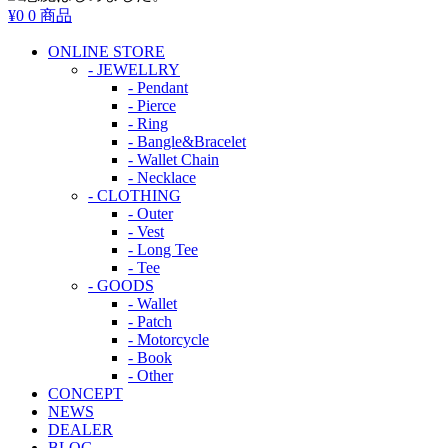
¥0
0 商品
ONLINE STORE
- JEWELLRY
- Pendant
- Pierce
- Ring
- Bangle&Bracelet
- Wallet Chain
- Necklace
- CLOTHING
- Outer
- Vest
- Long Tee
- Tee
- GOODS
- Wallet
- Patch
- Motorcycle
- Book
- Other
CONCEPT
NEWS
DEALER
BLOG