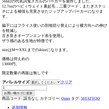
56tat2の代名詞鬼スカルのパーカーを製作しました。
12.7ozのヘビィウェイト裏起毛，二重フード，またぎステッ
チによる補強も充実させたジップアップパーカーになりま
す。
脇下にはフライス使いの別地切り替えにより横方向への伸び
を軽減し
古き良きオープンエンド糸を使用し
ザラ感のある生地が特徴です。
sizeはM〜XXLまでの4sizeになります。
価格は抑えめの
13000円。
限定数量の再販は無しです
アパレルサイズ
クリア
56tat2
鬼
お買い物カゴに追加
ス
商品コード:
該当なし
カテゴリー:
Outer
タグ:
56TATTOO
カ
ル
追加情報