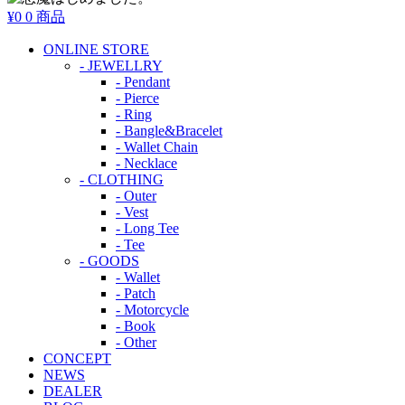
¥0
0 商品
ONLINE STORE
- JEWELLRY
- Pendant
- Pierce
- Ring
- Bangle&Bracelet
- Wallet Chain
- Necklace
- CLOTHING
- Outer
- Vest
- Long Tee
- Tee
- GOODS
- Wallet
- Patch
- Motorcycle
- Book
- Other
CONCEPT
NEWS
DEALER