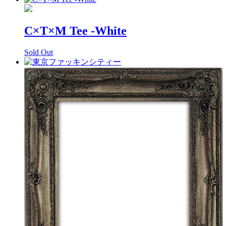
C×T×M Tee -White
Sold Out