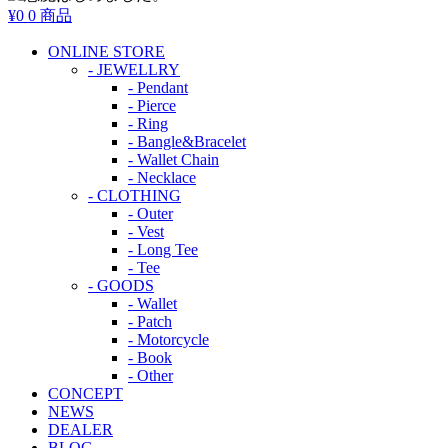
¥0
0 商品
ONLINE STORE
- JEWELLRY
- Pendant
- Pierce
- Ring
- Bangle&Bracelet
- Wallet Chain
- Necklace
- CLOTHING
- Outer
- Vest
- Long Tee
- Tee
- GOODS
- Wallet
- Patch
- Motorcycle
- Book
- Other
CONCEPT
NEWS
DEALER
BLOG