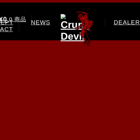
¥0
0 商品
EPT
NEWS
DEALER
ACT