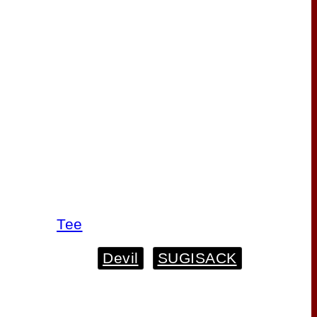
Tee
現在この商品は在庫切れのため、
ご利用いただけません。
商品コード:
該当なし
カテゴリー:
Tee
タグ:
Devil
,
SUGISACK