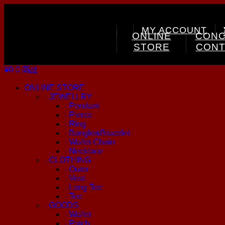
MY ACCOUNT
ONLINE
CONC
STORE
CONT
¥0
0 商品
ONLINE STORE
- JEWELLRY
- Pendant
- Pierce
- Ring
- Bangle&Bracelet
- Wallet Chain
- Necklace
- CLOTHING
- Outer
- Vest
- Long Tee
- Tee
- GOODS
- Wallet
- Patch