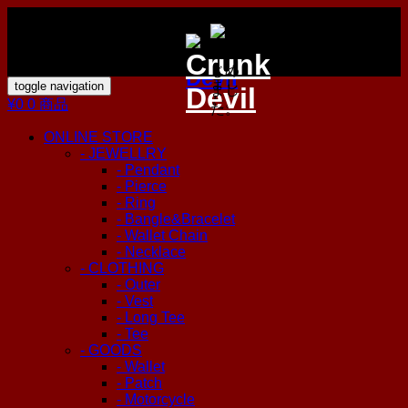
toggle navigation
¥0
0 商品
ONLINE STORE
- JEWELLRY
- Pendant
- Pierce
- Ring
- Bangle&Bracelet
- Wallet Chain
- Necklace
- CLOTHING
- Outer
- Vest
- Long Tee
- Tee
- GOODS
- Wallet
- Patch
- Motorcycle