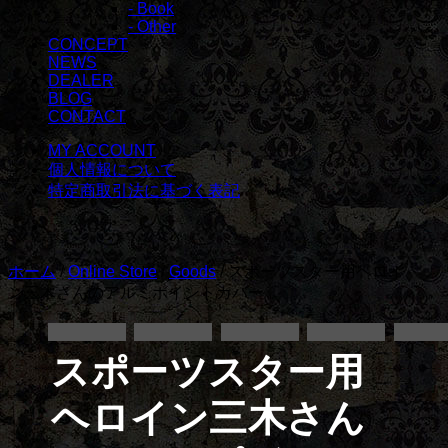
- Book
- Other
CONCEPT
NEWS
DEALER
BLOG
CONTACT
MY ACCOUNT
個人情報について
特定商取引法に基づく表記
ホーム
/
Online Store
/
Goods
/ スポーツスター用ヘロイ
ン三木さんのアルミポイントカバー
スポーツスター用
ヘロイン三木さん