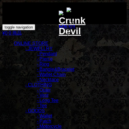
toggle navigation
¥0
0 商品
ONLINE STORE
- JEWELLRY
- Pendant
- Pierce
- Ring
- Bangle&Bracelet
- Wallet Chain
- Necklace
- CLOTHING
- Outer
- Vest
- Long Tee
- Tee
- GOODS
- Wallet
- Patch
- Motorcycle