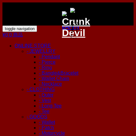
toggle navigation
¥0
0 商品
ONLINE STORE
- JEWELLRY
- Pendant
- Pierce
- Ring
- Bangle&Bracelet
- Wallet Chain
- Necklace
- CLOTHING
- Outer
- Vest
- Long Tee
- Tee
- GOODS
- Wallet
- Patch
- Motorcycle