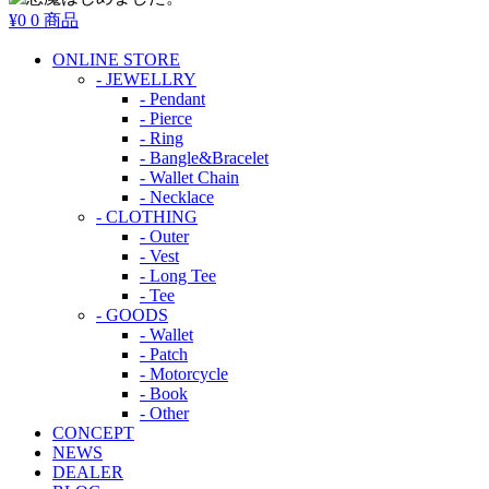
¥0
0 商品
ONLINE STORE
- JEWELLRY
- Pendant
- Pierce
- Ring
- Bangle&Bracelet
- Wallet Chain
- Necklace
- CLOTHING
- Outer
- Vest
- Long Tee
- Tee
- GOODS
- Wallet
- Patch
- Motorcycle
- Book
- Other
CONCEPT
NEWS
DEALER