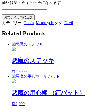
価格は変わらず5000円になります
悪
魔
お買い物カゴに追加
の
カテゴリー:
Goods
,
Motorcycle
タグ:
Devil
シ
フ
Related Products
ト
ノ
ブ
ス
ヌ
悪魔のステッキ
ー
ク
¥
150,000
10
ミ
リ
（ク
悪魔の用心棒 （釘バット）
リ
ア
レ
¥
12,000
ッ