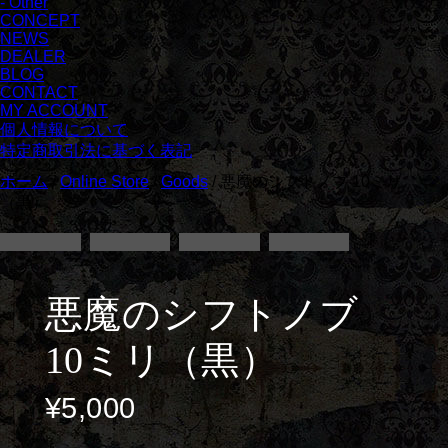
- Other
CONCEPT
NEWS
DEALER
BLOG
CONTACT
MY ACCOUNT
個人情報について
特定商取引法に基づく表記
ホーム
/
Online Store
/
Goods
/ 悪魔のシフトノブ 10ミリ
（黒）
悪魔のシフトノブ
10ミリ（黒）
¥
5,000