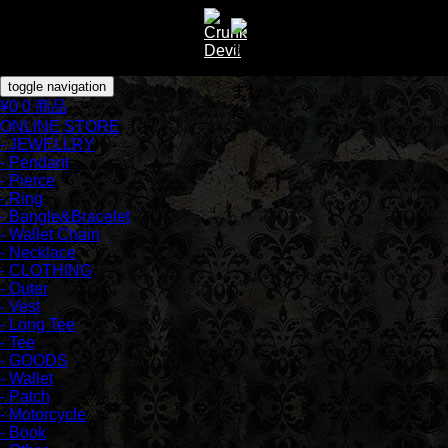
toggle navigation
¥0
0 商品
ONLINE STORE
- JEWELLRY
- Pendant
- Pierce
- Ring
- Bangle&Bracelet
- Wallet Chain
- Necklace
- CLOTHING
- Outer
- Vest
- Long Tee
- Tee
- GOODS
- Wallet
- Patch
- Motorcycle
- Book