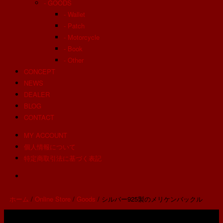
- GOODS
- Wallet
- Patch
- Motorcycle
- Book
- Other
CONCEPT
NEWS
DEALER
BLOG
CONTACT
MY ACCOUNT
個人情報について
特定商取引法に基づく表記
ホーム
/
Online Store
/
Goods
/ シルバー925製のメリケンバックル