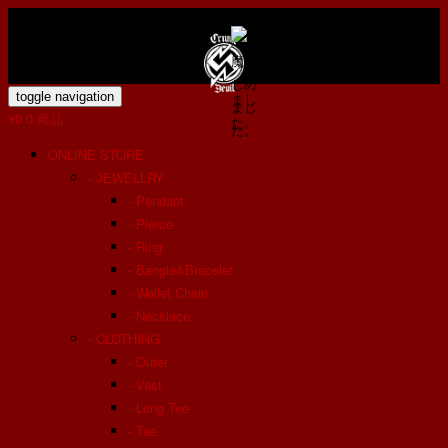
toggle navigation
¥0
0 商品
ONLINE STORE
- JEWELLRY
- Pendant
- Pierce
- Ring
- Bangle&Bracelet
- Wallet Chain
- Necklace
- CLOTHING
- Outer
- Vest
- Long Tee
- Tee