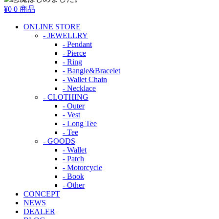
¥0
0 商品
ONLINE STORE
- JEWELLRY
- Pendant
- Pierce
- Ring
- Bangle&Bracelet
- Wallet Chain
- Necklace
- CLOTHING
- Outer
- Vest
- Long Tee
- Tee
- GOODS
- Wallet
- Patch
- Motorcycle
- Book
- Other
CONCEPT
NEWS
DEALER