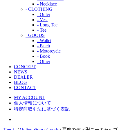
- Necklace
- CLOTHING
- Outer
- Vest
- Long Tee
- Tee
- GOODS
- Wallet
- Patch
- Motorcycle
- Book
- Other
CONCEPT
NEWS
DEALER
BLOG
CONTACT
MY ACCOUNT
個人情報について
特定商取引法に基づく表記
ホーム
/
Online Store
/
Goods
/ 悪魔のディ卍ニーキャップ