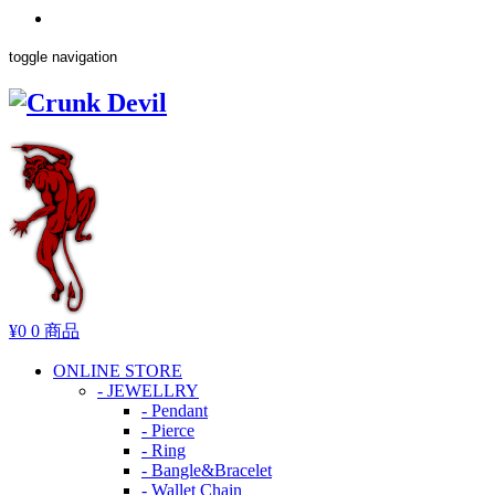
toggle navigation
¥0
0 商品
ONLINE STORE
- JEWELLRY
- Pendant
- Pierce
- Ring
- Bangle&Bracelet
- Wallet Chain