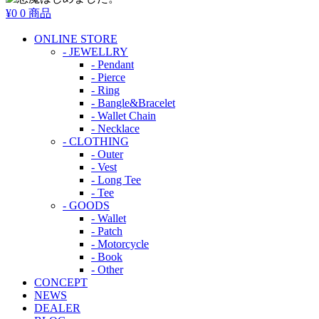
¥0
0 商品
ONLINE STORE
- JEWELLRY
- Pendant
- Pierce
- Ring
- Bangle&Bracelet
- Wallet Chain
- Necklace
- CLOTHING
- Outer
- Vest
- Long Tee
- Tee
- GOODS
- Wallet
- Patch
- Motorcycle
- Book
- Other
CONCEPT
NEWS
DEALER