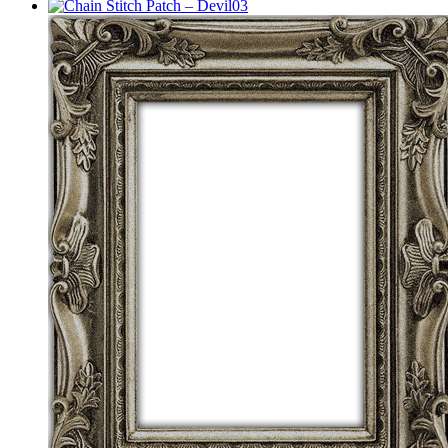
サ
ン
グ
ラ
ス
（再
販）
個