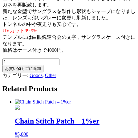
ガネを再販致します。
新たな金型でサングラスを製作し形状もシャープになりまし
た。レンズも薄いグレーに変更し刷新しました。
トンネルの中や夜走りも安心です。
UVカット99.9%
テンプルには白眼鏡連合会の文字，サングラスケース付きに
なります。
価格はケース付きで4000円。
白
眼
お買い物カゴに追加
鏡
カテゴリー:
Goods
,
Other
連
合
Related Products
会
オ
フ
ィ
シ
Chain Stitch Patch – 1%er
ャ
ル
¥
5,000