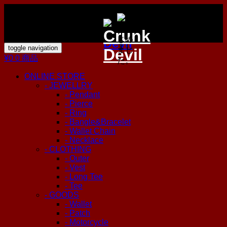
toggle navigation
¥0
0 商品
ONLINE STORE
- JEWELLRY
- Pendant
- Pierce
- Ring
- Bangle&Bracelet
- Wallet Chain
- Necklace
- CLOTHING
- Outer
- Vest
- Long Tee
- Tee
- GOODS
- Wallet
- Patch
- Motorcycle