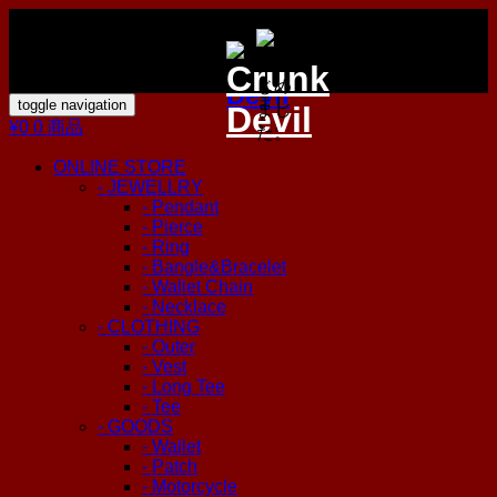
toggle navigation
¥0
0 商品
ONLINE STORE
- JEWELLRY
- Pendant
- Pierce
- Ring
- Bangle&Bracelet
- Wallet Chain
- Necklace
- CLOTHING
- Outer
- Vest
- Long Tee
- Tee
- GOODS
- Wallet
- Patch
- Motorcycle