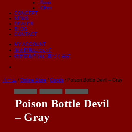
- Book
- Other
CONCEPT
NEWS
DEALER
BLOG
CONTACT
MY ACCOUNT
個人情報について
特定商取引法に基づく表記
ホーム
/
Online Store
/
Goods
/ Poison Bottle Devil – Gray
Poison Bottle Devil
– Gray