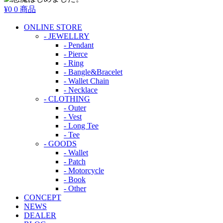
¥0
0 商品
ONLINE STORE
- JEWELLRY
- Pendant
- Pierce
- Ring
- Bangle&Bracelet
- Wallet Chain
- Necklace
- CLOTHING
- Outer
- Vest
- Long Tee
- Tee
- GOODS
- Wallet
- Patch
- Motorcycle
- Book
- Other
CONCEPT
NEWS
DEALER