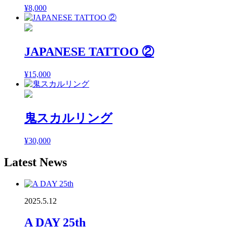
¥
8,000
JAPANESE TATTOO ②
¥
15,000
鬼スカルリング
¥
30,000
Latest News
2025.5.12
A DAY 25th