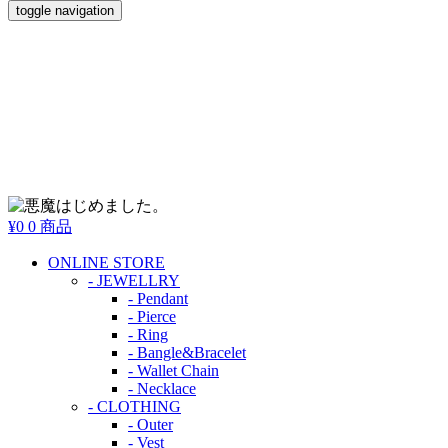
toggle navigation
¥0
0 商品
ONLINE STORE
- JEWELLRY
- Pendant
- Pierce
- Ring
- Bangle&Bracelet
- Wallet Chain
- Necklace
- CLOTHING
- Outer
- Vest