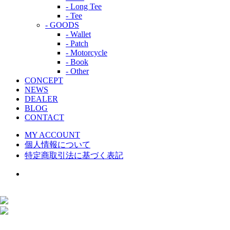
- Long Tee
- Tee
- GOODS
- Wallet
- Patch
- Motorcycle
- Book
- Other
CONCEPT
NEWS
DEALER
BLOG
CONTACT
MY ACCOUNT
個人情報について
特定商取引法に基づく表記