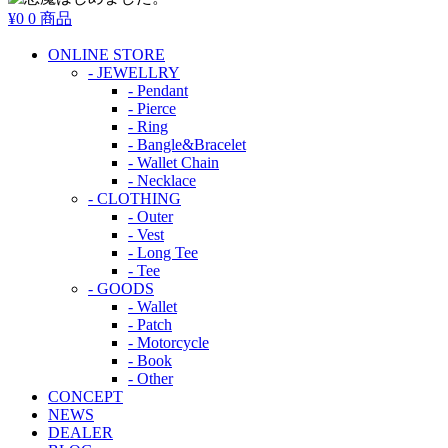
¥0
0 商品
ONLINE STORE
- JEWELLRY
- Pendant
- Pierce
- Ring
- Bangle&Bracelet
- Wallet Chain
- Necklace
- CLOTHING
- Outer
- Vest
- Long Tee
- Tee
- GOODS
- Wallet
- Patch
- Motorcycle
- Book
- Other
CONCEPT
NEWS
DEALER