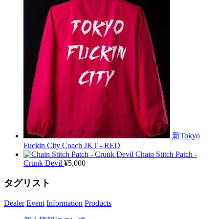
新Tokyo
Fuckin City Coach JKT - RED
Chain Stitch Patch -
Crunk Devil
¥
5,000
タグリスト
Dealer
Event
Information
Products