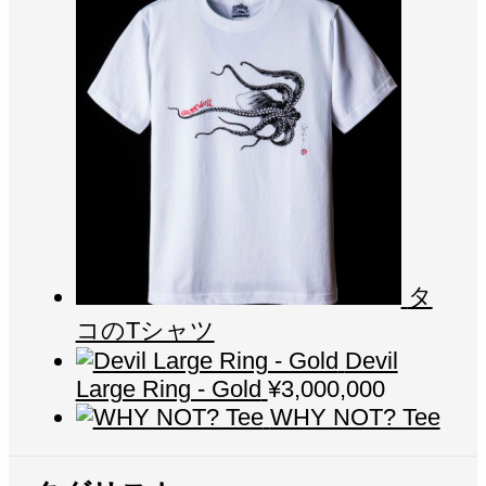
タ
コのTシャツ
Devil
Large Ring - Gold
¥
3,000,000
WHY NOT? Tee