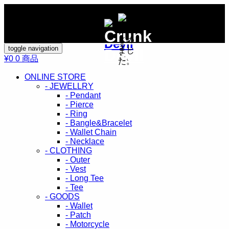
toggle navigation
¥0
0 商品
ONLINE STORE
- JEWELLRY
- Pendant
- Pierce
- Ring
- Bangle&Bracelet
- Wallet Chain
- Necklace
- CLOTHING
- Outer
- Vest
- Long Tee
- Tee
- GOODS
- Wallet
- Patch
- Motorcycle