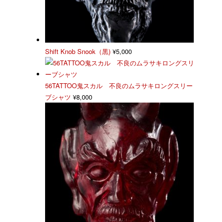
Shift Knob Snook（黒)
¥
5,000
56TATTOO鬼スカル 不良のムラサキロングスリー
ブシャツ
¥
8,000