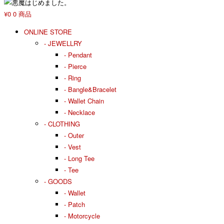
¥0
0 商品
ONLINE STORE
- JEWELLRY
- Pendant
- Pierce
- Ring
- Bangle&Bracelet
- Wallet Chain
- Necklace
- CLOTHING
- Outer
- Vest
- Long Tee
- Tee
- GOODS
- Wallet
- Patch
- Motorcycle