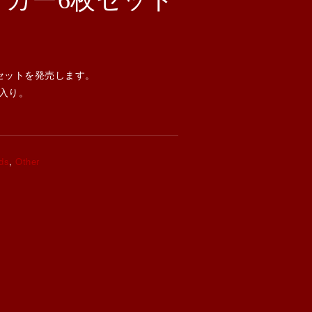
ッカー6枚セット
セットを発売します。
入り。
ds
,
Other