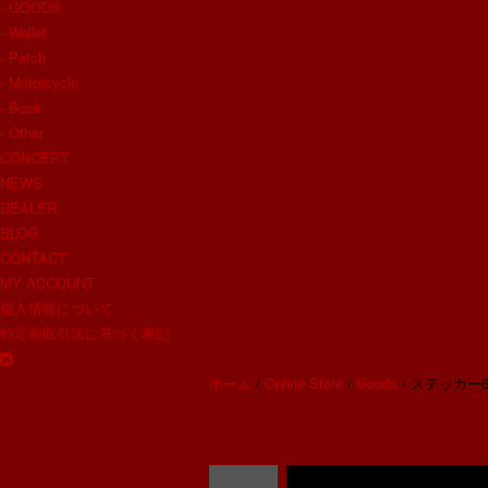
- GOODS
- Wallet
- Patch
- Motorcycle
- Book
- Other
CONCEPT
NEWS
DEALER
BLOG
CONTACT
MY ACCOUNT
個人情報について
特定商取引法に基づく表記
ホーム
/
Online Store
/
Goods
/ ステッカー