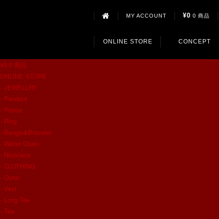
¥0
MY ACCOUNT
0 商品
ONLINE STORE
CONCEPT
¥0
0 商品
ONLINE STORE
- JEWELLRY
- Pendant
- Pierce
- Ring
- Bangle&Bracelet
- Wallet Chain
- Necklace
- CLOTHING
- Outer
- Vest
- Long Tee
- Tee