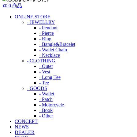
¥0
0 商品
ONLINE STORE
- JEWELLRY
- Pendant
- Pierce
- Ring
- Bangle&Bracelet
- Wallet Chain
- Necklace
- CLOTHING
- Outer
- Vest
- Long Tee
- Tee
- GOODS
- Wallet
- Patch
- Motorcycle
- Book
- Other
CONCEPT
NEWS
DEALER