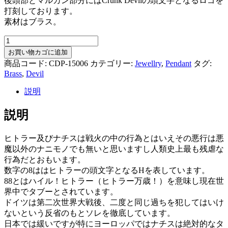
後頭部とマルカン部分にはCrunk Devilの頭文字となるロゴを
打刻しております。
素材はブラス。
8
Devil
お買い物カゴに追加
Head
商品コード:
CDP-15006
カテゴリー:
Jewellry
,
Pendant
タグ:
-
Brass
,
Devil
Brass
個
説明
説明
ヒトラー及びナチスは戦火の中の行為とはいえその悪行は悪
魔以外のナニモノでも無いと思いますし人類史上最も残虐な
行為だとおもいます。
数字の8ははヒトラーの頭文字となるHを表しています。
88とはハイル！ヒトラー（ヒトラー万歳！）を意味し現在世
界中でタブーとされています。
ドイツは第二次世界大戦後、二度と同じ過ちを犯してはいけ
ないという反省のもとソレを徹底しています。
日本では緩いですが特にヨーロッパではナチスは絶対的なタ