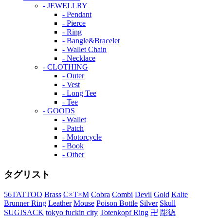
- JEWELLRY
- Pendant
- Pierce
- Ring
- Bangle&Bracelet
- Wallet Chain
- Necklace
- CLOTHING
- Outer
- Vest
- Long Tee
- Tee
- GOODS
- Wallet
- Patch
- Motorcycle
- Book
- Other
タグリスト
56TATTOO
Brass
C×T×M
Cobra
Combi
Devil
Gold
Kalte
Brunner Ring
Leather
Mouse
Poison Bottle
Silver
Skull
SUGISACK
tokyo fuckin city
Totenkopf Ring
卍
彫徳