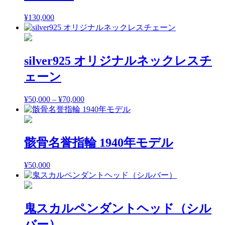
¥
130,000
silver925 オリジナルネックレスチ
ェーン
¥
50,000
–
¥
70,000
価
格
帯:
¥50,000
–
骸骨名誉指輪 1940年モデル
¥70,000
¥
50,000
鬼スカルペンダントヘッド（シル
バー）