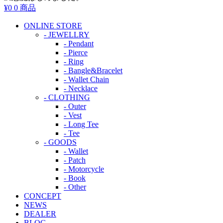
¥0
0 商品
ONLINE STORE
- JEWELLRY
- Pendant
- Pierce
- Ring
- Bangle&Bracelet
- Wallet Chain
- Necklace
- CLOTHING
- Outer
- Vest
- Long Tee
- Tee
- GOODS
- Wallet
- Patch
- Motorcycle
- Book
- Other
CONCEPT
NEWS
DEALER
BLOG