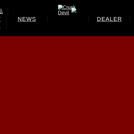
品
T
NEWS
DEALER
T