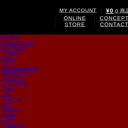
¥0
MY ACCOUNT
0 商
ONLINE
CONCEP
STORE
CONTAC
¥0
0 商品
ONLINE STORE
- JEWELLRY
- Pendant
- Pierce
- Ring
- Bangle&Bracelet
- Wallet Chain
- Necklace
- CLOTHING
- Outer
- Vest
- Long Tee
- Tee
- GOODS
- Wallet
- Patch
- Motorcycle