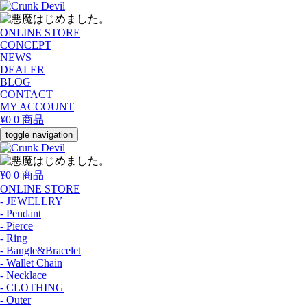
ONLINE STORE
CONCEPT
NEWS
DEALER
BLOG
CONTACT
MY ACCOUNT
¥0
0 商品
toggle navigation
¥0
0 商品
ONLINE STORE
- JEWELLRY
- Pendant
- Pierce
- Ring
- Bangle&Bracelet
- Wallet Chain
- Necklace
- CLOTHING
- Outer