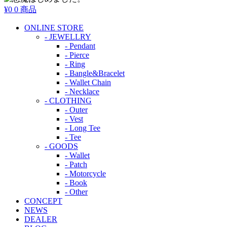
¥0
0 商品
ONLINE STORE
- JEWELLRY
- Pendant
- Pierce
- Ring
- Bangle&Bracelet
- Wallet Chain
- Necklace
- CLOTHING
- Outer
- Vest
- Long Tee
- Tee
- GOODS
- Wallet
- Patch
- Motorcycle
- Book
- Other
CONCEPT
NEWS
DEALER