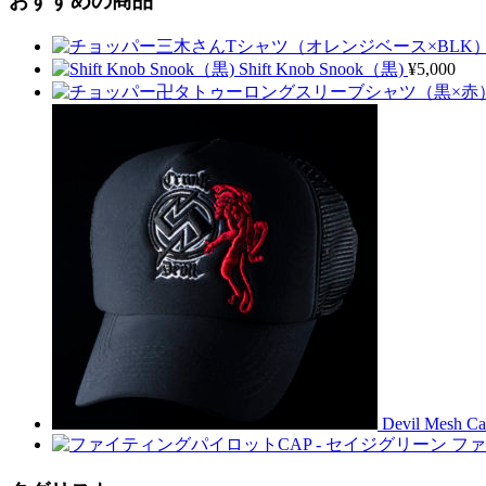
おすすめの商品
Shift Knob Snook（黒)
¥
5,000
Devil Mesh C
ファ