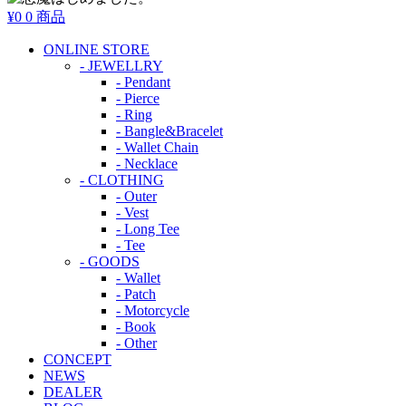
¥0
0 商品
ONLINE STORE
- JEWELLRY
- Pendant
- Pierce
- Ring
- Bangle&Bracelet
- Wallet Chain
- Necklace
- CLOTHING
- Outer
- Vest
- Long Tee
- Tee
- GOODS
- Wallet
- Patch
- Motorcycle
- Book
- Other
CONCEPT
NEWS
DEALER