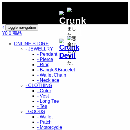
toggle navigation
¥0
0 商品
ONLINE STORE
- JEWELLRY
- Pendant
- Pierce
- Ring
- Bangle&Bracelet
- Wallet Chain
- Necklace
- CLOTHING
- Outer
- Vest
- Long Tee
- Tee
- GOODS
- Wallet
- Patch
- Motorcycle