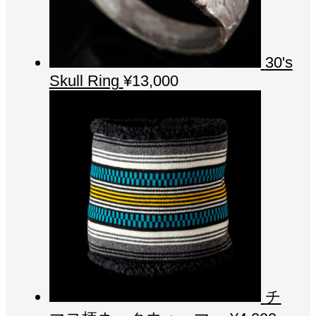
30's
Skull Ring
¥
13,000
チ