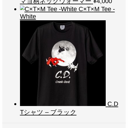
マヨ柄ネックウォーマー
¥
4,000
C×T×M Tee -
White
C.D
Tシャツ – ブラック