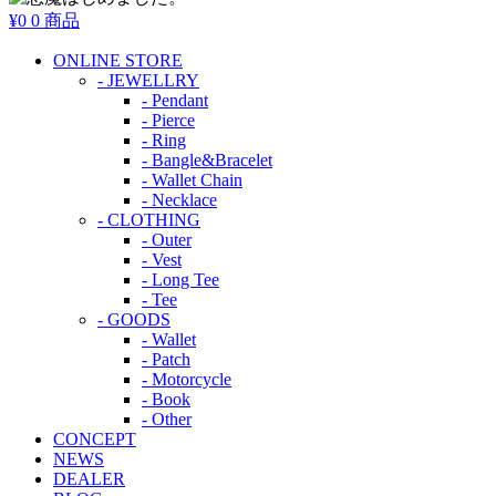
¥0
0 商品
ONLINE STORE
- JEWELLRY
- Pendant
- Pierce
- Ring
- Bangle&Bracelet
- Wallet Chain
- Necklace
- CLOTHING
- Outer
- Vest
- Long Tee
- Tee
- GOODS
- Wallet
- Patch
- Motorcycle
- Book
- Other
CONCEPT
NEWS
DEALER