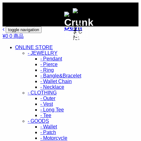
toggle navigation
¥0
0 商品
ONLINE STORE
- JEWELLRY
- Pendant
- Pierce
- Ring
- Bangle&Bracelet
- Wallet Chain
- Necklace
- CLOTHING
- Outer
- Vest
- Long Tee
- Tee
- GOODS
- Wallet
- Patch
- Motorcycle