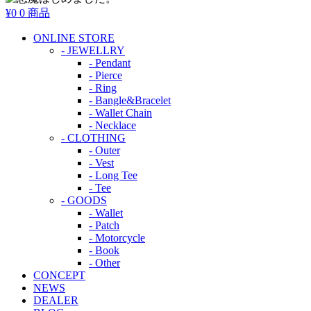
¥0
0 商品
ONLINE STORE
- JEWELLRY
- Pendant
- Pierce
- Ring
- Bangle&Bracelet
- Wallet Chain
- Necklace
- CLOTHING
- Outer
- Vest
- Long Tee
- Tee
- GOODS
- Wallet
- Patch
- Motorcycle
- Book
- Other
CONCEPT
NEWS
DEALER