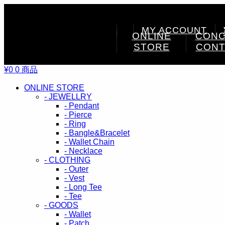
MY ACCOUNT
ONLINE
CONC
STORE
CONT
¥0
0 商品
ONLINE STORE
- JEWELLRY
- Pendant
- Pierce
- Ring
- Bangle&Bracelet
- Wallet Chain
- Necklace
- CLOTHING
- Outer
- Vest
- Long Tee
- Tee
- GOODS
- Wallet
- Patch