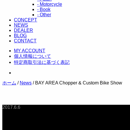
- Motorcycle
- Book
- Other
CONCEPT
NEWS
DEALER
BLOG
CONTACT
MY ACCOUNT
個人情報について
特定商取引法に基づく表記
ホーム
/
News
/ BAY AREA Chopper & Custom Bike Show
2017.6.6
BAY AREA Chopper 