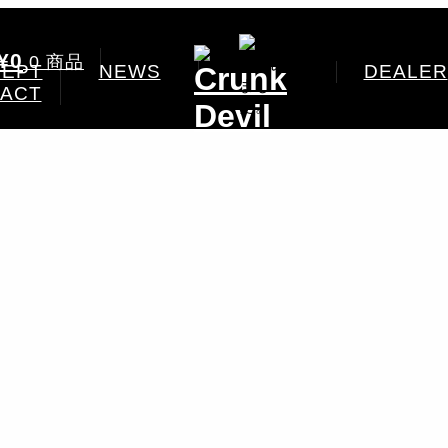
¥0
0 商品
EPT
NEWS
DEALER
ACT