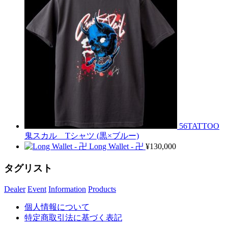
56TATTOO
鬼スカル Tシャツ (黒×ブルー)
Long Wallet - 卍
¥
130,000
タグリスト
Dealer
Event
Information
Products
個人情報について
特定商取引法に基づく表記