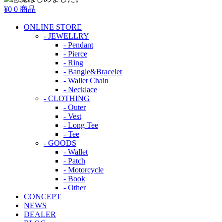
¥0
0 商品
ONLINE STORE
- JEWELLRY
- Pendant
- Pierce
- Ring
- Bangle&Bracelet
- Wallet Chain
- Necklace
- CLOTHING
- Outer
- Vest
- Long Tee
- Tee
- GOODS
- Wallet
- Patch
- Motorcycle
- Book
- Other
CONCEPT
NEWS
DEALER