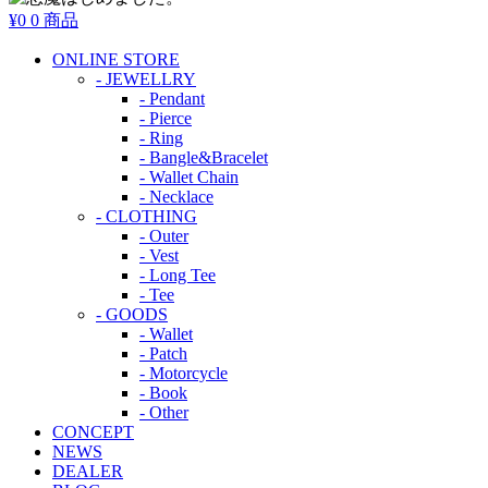
¥0
0 商品
ONLINE STORE
- JEWELLRY
- Pendant
- Pierce
- Ring
- Bangle&Bracelet
- Wallet Chain
- Necklace
- CLOTHING
- Outer
- Vest
- Long Tee
- Tee
- GOODS
- Wallet
- Patch
- Motorcycle
- Book
- Other
CONCEPT
NEWS
DEALER