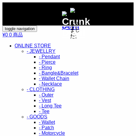
toggle navigation
¥0
0 商品
ONLINE STORE
- JEWELLRY
- Pendant
- Pierce
- Ring
- Bangle&Bracelet
- Wallet Chain
- Necklace
- CLOTHING
- Outer
- Vest
- Long Tee
- Tee
- GOODS
- Wallet
- Patch
- Motorcycle