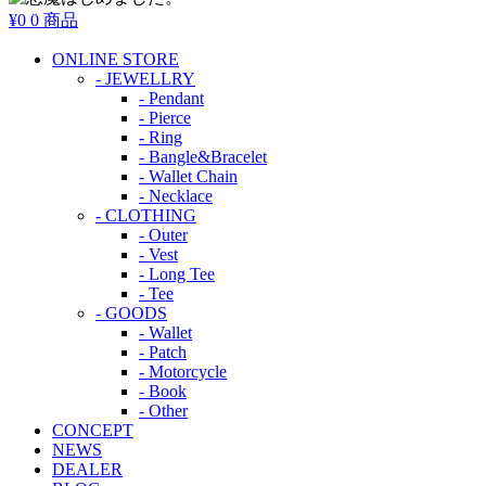
¥0
0 商品
ONLINE STORE
- JEWELLRY
- Pendant
- Pierce
- Ring
- Bangle&Bracelet
- Wallet Chain
- Necklace
- CLOTHING
- Outer
- Vest
- Long Tee
- Tee
- GOODS
- Wallet
- Patch
- Motorcycle
- Book
- Other
CONCEPT
NEWS
DEALER