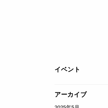
イベント
アーカイブ
2025年5月