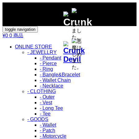
toggle navigation
¥0
0 商品
ONLINE STORE
- JEWELLRY
- Pendant
- Pierce
- Ring
- Bangle&Bracelet
- Wallet Chain
- Necklace
- CLOTHING
- Outer
- Vest
- Long Tee
- Tee
- GOODS
- Wallet
- Patch
- Motorcycle