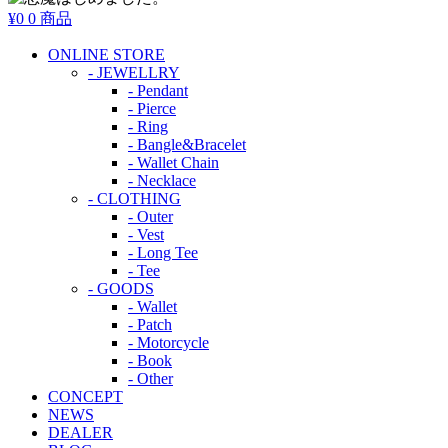
¥0
0 商品
ONLINE STORE
- JEWELLRY
- Pendant
- Pierce
- Ring
- Bangle&Bracelet
- Wallet Chain
- Necklace
- CLOTHING
- Outer
- Vest
- Long Tee
- Tee
- GOODS
- Wallet
- Patch
- Motorcycle
- Book
- Other
CONCEPT
NEWS
DEALER