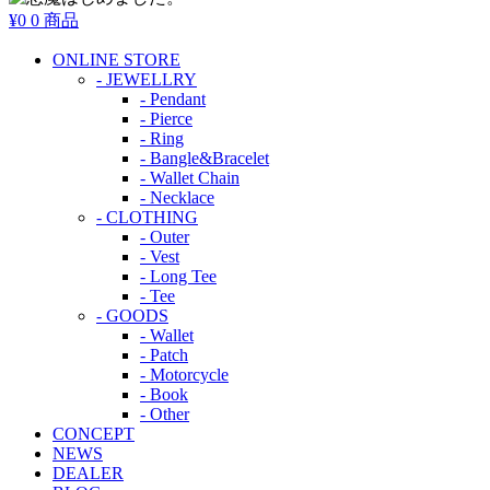
¥0
0 商品
ONLINE STORE
- JEWELLRY
- Pendant
- Pierce
- Ring
- Bangle&Bracelet
- Wallet Chain
- Necklace
- CLOTHING
- Outer
- Vest
- Long Tee
- Tee
- GOODS
- Wallet
- Patch
- Motorcycle
- Book
- Other
CONCEPT
NEWS
DEALER