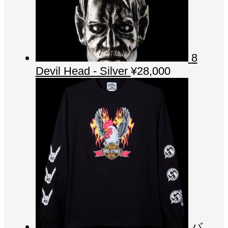
8
Devil Head - Silver
¥
28,000
バ