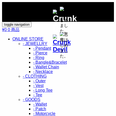
toggle navigation
¥0
0 商品
ONLINE STORE
- JEWELLRY
- Pendant
- Pierce
- Ring
- Bangle&Bracelet
- Wallet Chain
- Necklace
- CLOTHING
- Outer
- Vest
- Long Tee
- Tee
- GOODS
- Wallet
- Patch
- Motorcycle