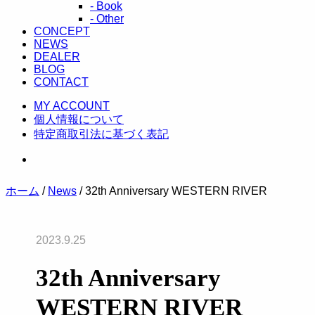
- Book
- Other
CONCEPT
NEWS
DEALER
BLOG
CONTACT
MY ACCOUNT
個人情報について
特定商取引法に基づく表記
ホーム
/
News
/ 32th Anniversary WESTERN RIVER
2023.9.25
32th Anniversary
WESTERN RIVER