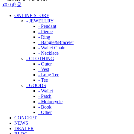
¥0
0 商品
ONLINE STORE
- JEWELLRY
- Pendant
- Pierce
- Ring
- Bangle&Bracelet
- Wallet Chain
- Necklace
- CLOTHING
- Outer
- Vest
- Long Tee
- Tee
- GOODS
- Wallet
- Patch
- Motorcycle
- Book
- Other
CONCEPT
NEWS
DEALER
BLOG