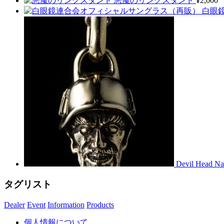
悪魔のリングスタンド
¥
2,000
白眼
Devil Head Naz
タグリスト
Dealer
Event
Information
Products
個人情報について