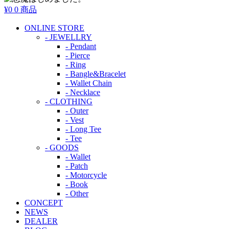
¥0
0 商品
ONLINE STORE
- JEWELLRY
- Pendant
- Pierce
- Ring
- Bangle&Bracelet
- Wallet Chain
- Necklace
- CLOTHING
- Outer
- Vest
- Long Tee
- Tee
- GOODS
- Wallet
- Patch
- Motorcycle
- Book
- Other
CONCEPT
NEWS
DEALER