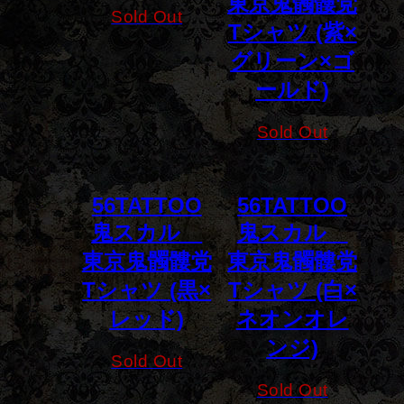
東京鬼髑髏党
Sold Out
Tシャツ (紫×
グリーン×ゴ
ールド)
Sold Out
56TATTOO
56TATTOO
鬼スカル
鬼スカル
東京鬼髑髏党
東京鬼髑髏党
Tシャツ (黒×
Tシャツ (白×
レッド)
ネオンオレ
ンジ)
Sold Out
Sold Out