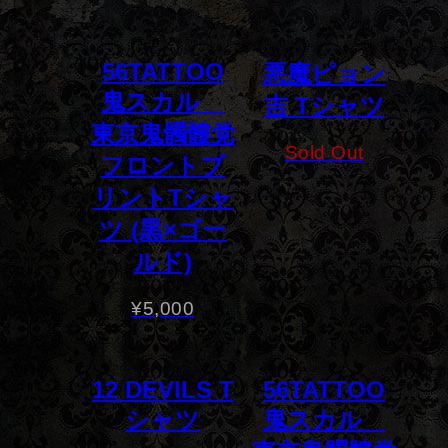
56TATTOO
悪魔ピョン
鬼スカル
吉 Tシャツ
東京鬼髑髏党
Sold Out
フロントプ
リントTシャ
ツ (黒×ゴー
ルド)
¥
5,000
12 DEVILS T
56TATTOO
シャツ
鬼スカル