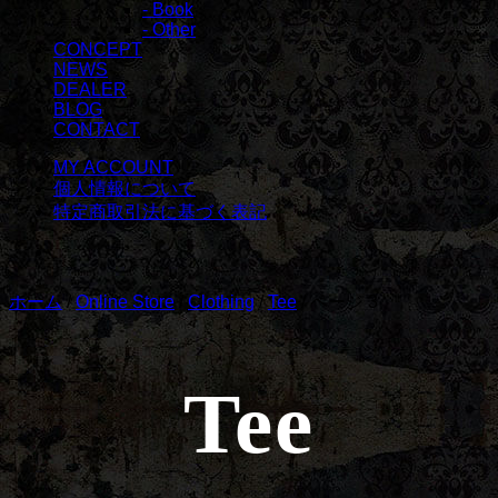
- Book
- Other
CONCEPT
NEWS
DEALER
BLOG
CONTACT
MY ACCOUNT
個人情報について
特定商取引法に基づく表記
ホーム
/
Online Store
/
Clothing
/
Tee
/ ページ 3
Tee