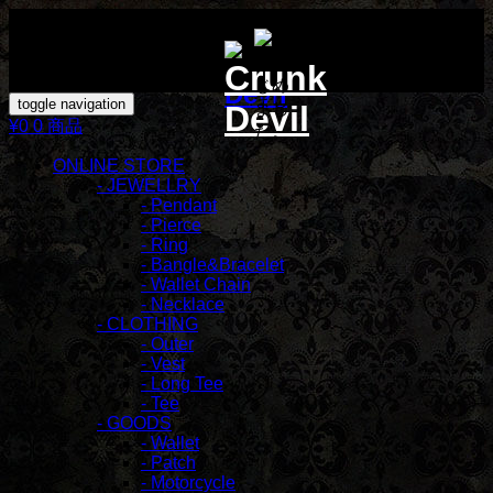
toggle navigation
¥0
0 商品
ONLINE STORE
- JEWELLRY
- Pendant
- Pierce
- Ring
- Bangle&Bracelet
- Wallet Chain
- Necklace
- CLOTHING
- Outer
- Vest
- Long Tee
- Tee
- GOODS
- Wallet
- Patch
- Motorcycle