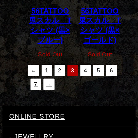
56TATTOO
56TATTOO
鬼スカル T
鬼スカル T
シャツ (黒×
シャツ (黒×
ブルー)
ゴールド)
Sold Out
Sold Out
←
1
2
3
4
5
6
7
→
ONLINE STORE
- JEWELLRY