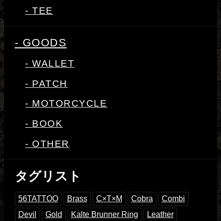
- TEE
- GOODS
- WALLET
- PATCH
- MOTORCYCLE
- BOOK
- OTHER
タグリスト
56TATTOO
Brass
C×T×M
Cobra
Combi
Devil
Gold
Kalte Brunner Ring
Leather