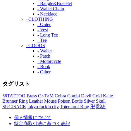
- Bangle&Bracelet
- Wallet Chain
- Necklace
- CLOTHING
- Outer
- Vest
- Long Tee
- Tee
- GOODS
- Wallet
- Patch
- Motorcycle
- Book
- Other
タグリスト
56TATTOO
Brass
C×T×M
Cobra
Combi
Devil
Gold
Kalte
Brunner Ring
Leather
Mouse
Poison Bottle
Silver
Skull
SUGISACK
tokyo fuckin city
Totenkopf Ring
卍
彫徳
個人情報について
特定商取引法に基づく表記