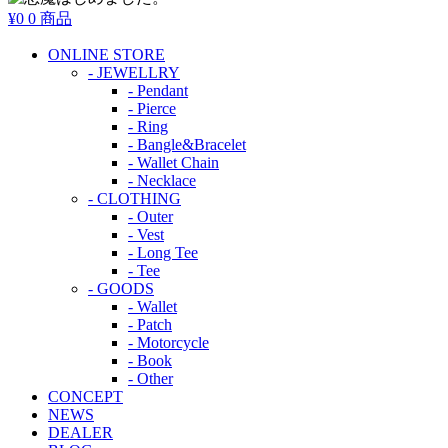
¥0
0 商品
ONLINE STORE
- JEWELLRY
- Pendant
- Pierce
- Ring
- Bangle&Bracelet
- Wallet Chain
- Necklace
- CLOTHING
- Outer
- Vest
- Long Tee
- Tee
- GOODS
- Wallet
- Patch
- Motorcycle
- Book
- Other
CONCEPT
NEWS
DEALER